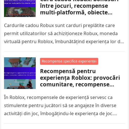
între jocuri, recompense
multi-platformă, obiecte
universale
Cardurile cadou Robux sunt carduri preplătite care
permit utilizatorilor să achiziționeze Robux, moneda
virtuală pentru Roblox, îmbunătățind experiența lor de
joc. Aceste carduri nu doar că permit…
Recompense specifice experienței
Recompensă pentru
experiența Roblox: provocări
comunitare, recompense
colaborative, interacțiuni
sociale
În Roblox, recompensele de experiență servesc ca
stimulente pentru jucători să se angajeze în diverse
activități din joc, îmbogățindu-le experiența de joc.
Provocările comunității și recompensele colaborative…