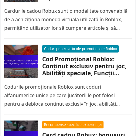
colaborare
Cardurile cadou Robux sunt o modalitate convenabilă
de a achiziționa moneda virtuală utilizată în Roblox,
permițând utilizatorilor să cumpere articole și să
îmbunătățească experiența de joc. Aceste…
Coduri pentru articole promoționale Roblox
Cod Promoțional Roblox:
Conținut exclusiv pentru joc,
Abilități speciale, Funcții
bonus
Codurile promoționale Roblox sunt coduri
alfanumerice unice pe care jucătorii le pot folosi
pentru a debloca conținut exclusiv în joc, abilități
speciale și caracteristici bonus. Prin valorificarea…
Recompense specifice experienței
Card cadou Robux: bonusuri