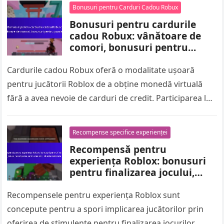
Bonusuri pentru Carduri Cadou Robux
Bonusuri pentru cardurile
cadou Robux: vânătoare de
comori, bonusuri pentru
puzzle-uri
Cardurile cadou Robux oferă o modalitate ușoară
pentru jucătorii Roblox de a obține monedă virtuală
fără a avea nevoie de carduri de credit. Participarea la
vânătoare de…
Recompense specifice experienței
Recompensă pentru
experiența Roblox: bonusuri
pentru finalizarea jocului,
recompense pentru realizări,
obiecte deblocate
Recompensele pentru experiența Roblox sunt
concepute pentru a spori implicarea jucătorilor prin
oferirea de stimulente pentru finalizarea jocurilor,