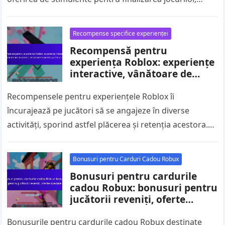
realizarea de repere și deblocarea de obiecte. Aceste
recompense…
Recompense specifice experienței
Recompensă pentru
experiența Roblox: experiențe
interactive, vânătoare de
comori, recompense pentru
puzzle-uri
Recompensele pentru experiențele Roblox îi
încurajează pe jucători să se angajeze în diverse
activități, sporind astfel plăcerea și retenția acestora.
Prin experiențe interactive precum vânătorile de
comori…
Bonusuri pentru Carduri Cadou Robux
Bonusuri pentru cardurile
cadou Robux: bonusuri pentru
jucătorii reveniți, oferte
speciale
Bonusurile pentru cardurile cadou Robux destinate