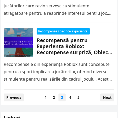
jucătorilor care revin servesc ca stimulente
atrăgătoare pentru a reaprinde interesul pentru joc,
oferind monedă suplimentară în joc care
îmbunătățește experiența…
Recompense specifice experienței
Recompensă pentru
Experiența Roblox:
Recompense surpriză, Obiecte
misterioase, Bonusuri
aleatorii
Recompensele din experiența Roblox sunt concepute
pentru a spori implicarea jucătorilor, oferind diverse
stimulente pentru realizările din cadrul jocului. Aceste
recompense includ recompense surpriză, obiecte
misterioase și…
Posts
Previous
1
2
3
4
5
Next
pagination
Linkuri