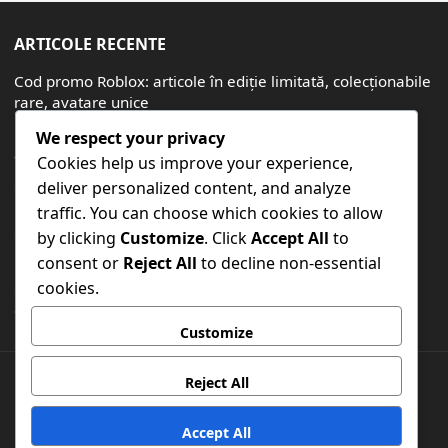
ARTICOLE RECENTE
Cod promo Roblox: articole în ediție limitată, colecționabile
rare, avatare unice
Bonusuri pentru cardurile cadou Robux: skinuri exclusive,
We respect your privacy
avatare speciale
Cookies help us improve your experience,
Cod promoțional Roblox: Articole legate de evenimente,
deliver personalized content, and analyze
Promoții speciale, Echipament de colecție
traffic. You can choose which cookies to allow
Cod promo Roblox: Coduri retro, articole de întoarcere,
by clicking
Customize
. Click
Accept All
to
recompense nostalgice
consent or
Reject All
to decline non-essential
cookies.
Cod promo Roblox: recompense aniversare, coduri de
etapă, articole de sărbătoare
Customize
Reject All
PREFERINȚE COOKIE
POLITICA DE PROTECȚIE A DATELOR
TERMENI ȘI CONDIȚII
DESPRE
CONTACTEAZĂ-NE
Accept All
© 2026
dump.ro
-
WordPress Blog Theme
by
WPEnjoy