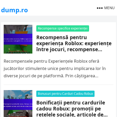
MENU
dump.ro
Recompense specifice experienței
Recompensă pentru
experiența Roblox: experiențe
între jocuri, recompense
multi-platformă, obiecte
universale
Recompensele pentru Experiențele Roblox oferă
jucătorilor stimulente unice pentru implicarea lor în
diverse jocuri de pe platformă. Prin câștigarea
recompenselor care pot fi utilizate în mai multe…
Bonusuri pentru Carduri Cadou Robux
Bonificații pentru cardurile
cadou Robux: promoții pe
rețelele sociale, articole de